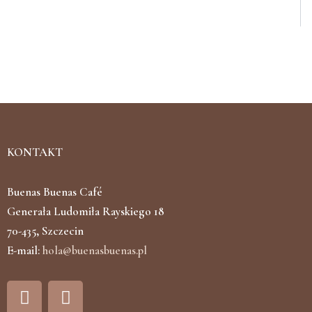
KONTAKT
Buenas Buenas Café
Generała Ludomiła Rayskiego 18
70-435, Szczecin
E-mail:
hola@buenasbuenas.pl
F
I
a
n