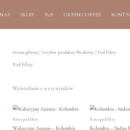
Posortowane
według
najnowszych
 NAS
SKLEP
B2B
GREEN COFFEE
KONTA
Strona główna
/ Atrybut produktu: Na skróty / Pod Filtry
Pod Filtry
Wyświetlanie 1–9 z 13 wyników
Ten
produkt
Kawa pod filtry
Kawa pod filtry
ma
Wakacyjny Ananas – Kolumbia
Kolumbia – Sudan 