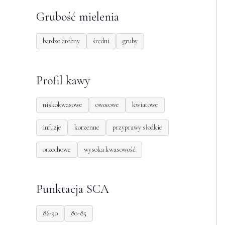
Grubość mielenia
bardzo drobny
średni
gruby
Profil kawy
niskokwasowe
owocowe
kwiatowe
infuzje
korzenne
przyprawy słodkie
orzechowe
wysoka kwasowość
Punktacja SCA
86-90
80-85