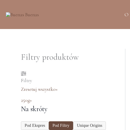
Przejdź
do
O
treści
Filtry produktów
Filtry
Zresetuj wszystko
×
250g
×
Na skróty
Pod Ekspres
Pod Filtry
Unique Origins