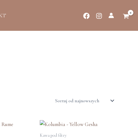
KT
Ten
Ten
produkt
produkt
Kawa pod filtry