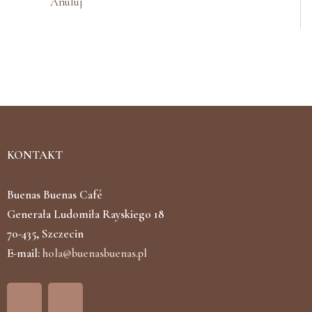
Anuluj
KONTAKT
Buenas Buenas Café
Generała Ludomiła Rayskiego 18
70-435, Szczecin
E-mail:
hola@buenasbuenas.pl
F
I