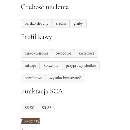
Grubość mielenia
bardzo drobny
średni
gruby
Profil kawy
niskokwasowe
owocowe
kwiatowe
infuzje
korzenne
przyprawy słodkie
orzechowe
wysoka kwasowość
Punktacja SCA
86-90
80-85
Pokaż
(
13
)