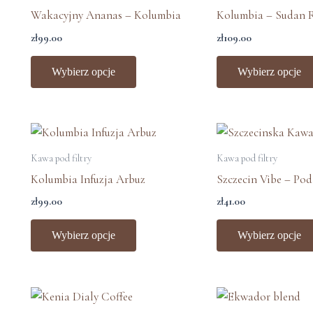
ma
Wakacyjny Ananas – Kolumbia
Kolumbia – Sudan 
wiele
zł
99.00
zł
109.00
wariantów.
Opcje
Wybierz opcje
Wybierz opcje
można
wybrać
na
Ten
stronie
produkt
Kawa pod filtry
Kawa pod filtry
produktu
ma
Kolumbia Infuzja Arbuz
Szczecin Vibe – Pod 
wiele
zł
99.00
zł
41.00
wariantów.
Opcje
Wybierz opcje
Wybierz opcje
można
wybrać
na
Zakres
Zakr
Ten
cen:
cen:
stronie