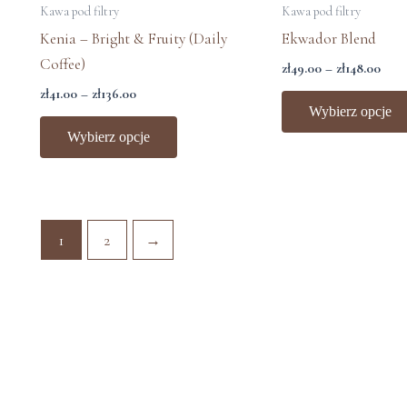
produkt
od
od
Kawa pod filtry
Kawa pod filtry
produktu
zł41.00
zł49
ma
Kenia – Bright & Fruity (Daily
Ekwador Blend
do
do
wiele
zł136.00
zł14
Coffee)
zł
49.00
–
zł
148.00
wariantów.
zł
41.00
–
zł
136.00
Opcje
Wybierz opcje
można
Wybierz opcje
wybrać
na
stronie
produktu
1
2
→