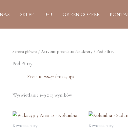
Posortowane
według
najnowszych
 NAS
SKLEP
B2B
GREEN COFFEE
KONTA
Strona główna
/ Atrybut produktu: Na skróty / Pod Filtry
Pod Filtry
Zresetuj wszystko
×
250g
×
Wyświetlanie 1–9 z 13 wyników
Ten
produkt
Kawa pod filtry
Kawa pod filtry