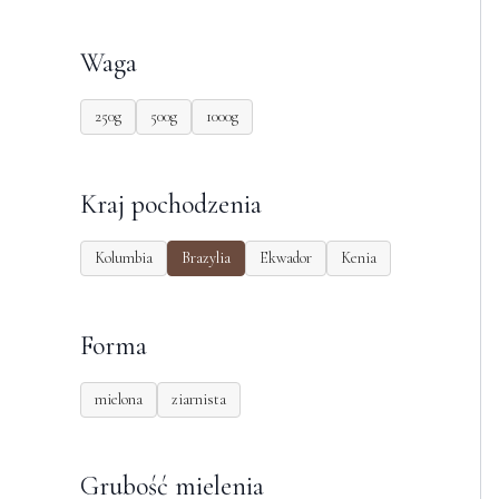
Waga
250g
500g
1000g
Kraj pochodzenia
Kolumbia
Brazylia
Ekwador
Kenia
Forma
mielona
ziarnista
Grubość mielenia