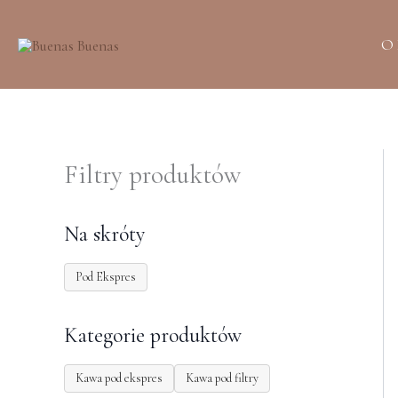
Przejdź
do
O
treści
Filtry produktów
Na skróty
Pod Ekspres
Kategorie produktów
Kawa pod ekspres
Kawa pod filtry