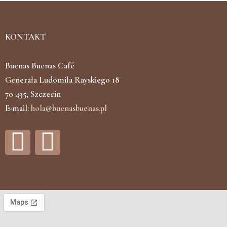
KONTAKT
Buenas Buenas Café
Generała Ludomiła Rayskiego 18
70-435, Szczecin
E-mail:
hola@buenasbuenas.pl
F
I
a
n
c
s
e
t