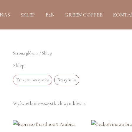
Posortowane
według
najnowszych
 NAS
SKLEP
B2B
GREEN COFFEE
KONTA
Strona główna
/ Sklep
Sklep
×
Zresetuj wszystko
Brazylia
Wyświetlanie wszystkich wyników: 4
Zakres
Zakr
cen:
cen: