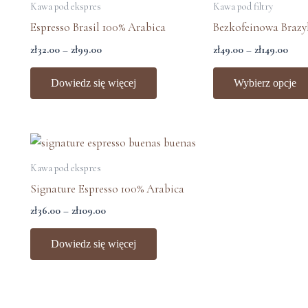
od
od
Kawa pod ekspres
Kawa pod filtry
zł32.00
zł49
Espresso Brasil 100% Arabica
Bezkofeinowa Brazy
do
do
zł99.00
zł14
zł
32.00
–
zł
99.00
zł
49.00
–
zł
149.00
Dowiedz się więcej
Wybierz opcje
Zakres
cen:
od
Kawa pod ekspres
zł36.00
Signature Espresso 100% Arabica
do
zł109.00
zł
36.00
–
zł
109.00
Dowiedz się więcej