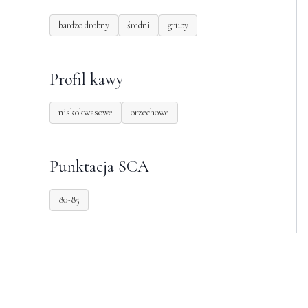
bardzo drobny
średni
gruby
Profil kawy
niskokwasowe
orzechowe
Punktacja SCA
80-85