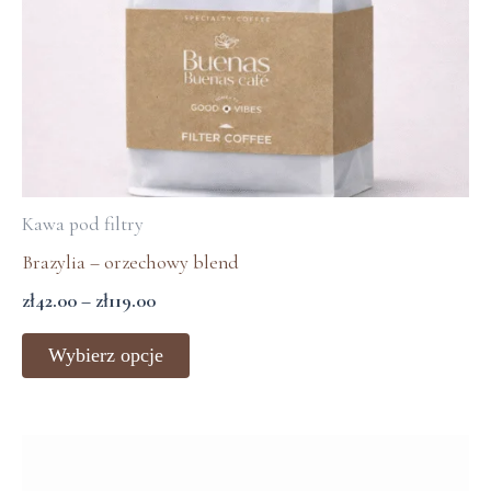
na
stronie
produktu
Kawa pod filtry
Brazylia – orzechowy blend
zł
42.00
–
zł
119.00
Wybierz opcje
Ten
produkt