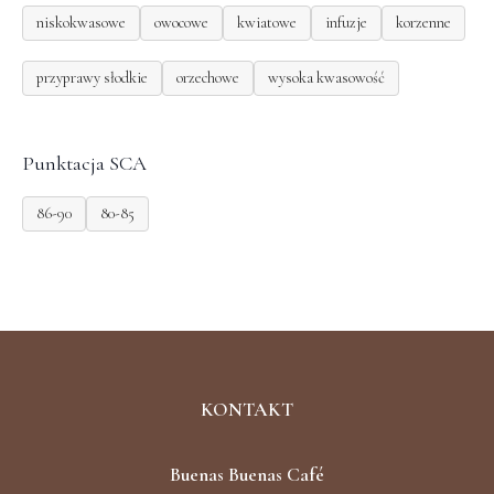
niskokwasowe
owocowe
kwiatowe
infuzje
korzenne
przyprawy słodkie
orzechowe
wysoka kwasowość
Punktacja SCA
86-90
80-85
KONTAKT
Buenas Buenas Café