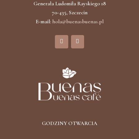
Generała Ludomiła Rayskiego 18
70-435, Szczecin
E-mail:
hola@buenasbuenas.pl
F
I
a
n
c
s
e
t
b
a
o
g
o
r
k
a
m
GODZINY OTWARCIA