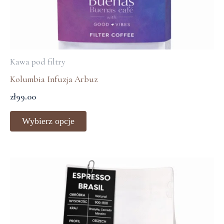
Kawa pod filtry
Kolumbia Infuzja Arbuz
zł
99.00
Wybierz opcje
Zakres
cen:
od
zł32.00
do
zł99.00