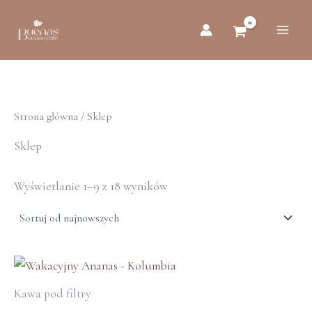
Posortowane
Przejdź
według
do
najnowszych
treści
Strona główna
/ Sklep
Sklep
Wyświetlanie 1–9 z 18 wyników
Ten
produkt
Kawa pod filtry
ma