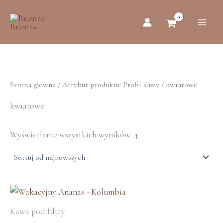
Posortowane
Przejdź
według
do
najnowszych
treści
Strona główna
/ Atrybut produktu: Profil kawy / kwiatowe
kwiatowe
Wyświetlanie wszystkich wyników: 4
Ten
produkt
Kawa pod filtry
ma