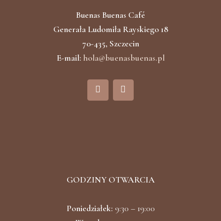
Buenas Buenas Café
Generała Ludomiła Rayskiego 18
70-435, Szczecin
E-mail:
hola@buenasbuenas.pl
F
I
a
n
c
s
e
t
b
a
o
g
o
r
k
a
m
GODZINY OTWARCIA
Poniedziałek:
9:30 – 19:00