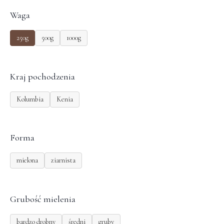
Waga
250g
500g
1000g
Kraj pochodzenia
Kolumbia
Kenia
Forma
mielona
ziarnista
Grubość mielenia
bardzo drobny
średni
gruby