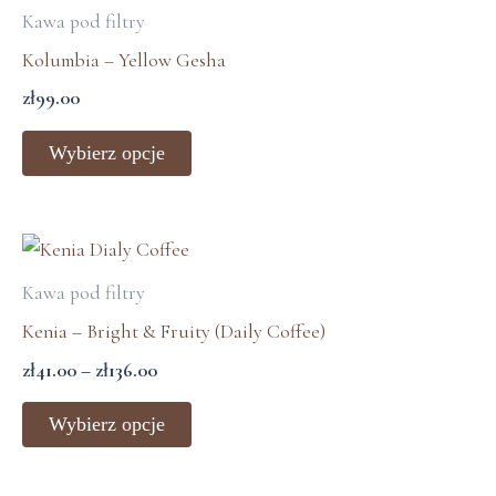
produkt
Kawa pod filtry
produktu
ma
Kolumbia – Yellow Gesha
wiele
zł
99.00
wariantów.
Opcje
Wybierz opcje
można
wybrać
na
Zakres
Ten
stronie
cen:
produkt
Kawa pod filtry
od
produktu
ma
zł41.00
Kenia – Bright & Fruity (Daily Coffee)
wiele
do
zł
41.00
–
zł
136.00
zł136.00
wariantów.
Opcje
Wybierz opcje
można
wybrać