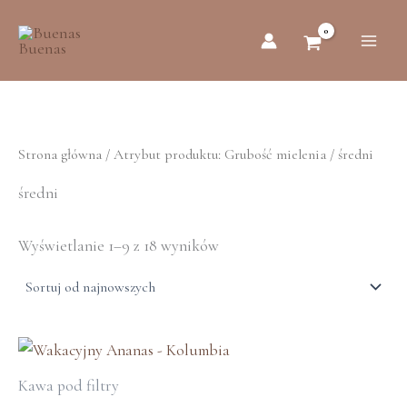
Posortowane
Przejdź
według
do
najnowszych
treści
Strona główna
/ Atrybut produktu: Grubość mielenia / średni
średni
Wyświetlanie 1–9 z 18 wyników
Ten
produkt
Kawa pod filtry
ma