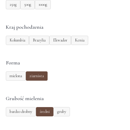
250g
500g
1000g
Kraj pochodzenia
Kolumbia
Brazylia
Ekwador
Kenia
Forma
mielona
ziarnista
Grubość mielenia
bardzo drobny
średni
gruby