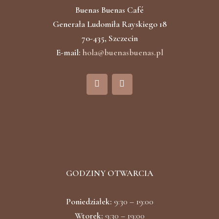
Buenas Buenas Café
Generała Ludomiła Rayskiego 18
70-435, Szczecin
E-mail:
hola@buenasbuenas.pl
F
I
a
n
c
s
e
t
b
a
o
g
o
r
k
a
m
GODZINY OTWARCIA
Poniedziałek:
9:30 – 19:00
Wtorek:
9:30 – 19:00