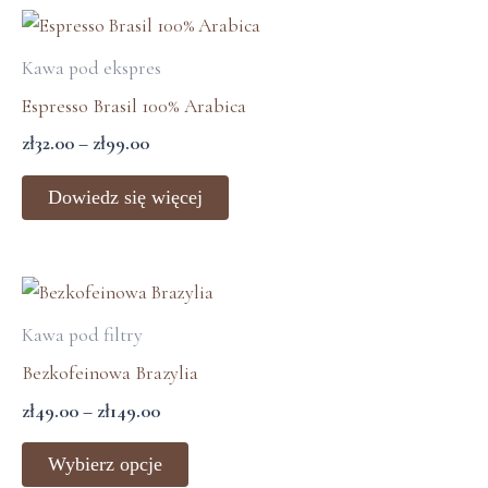
na
Zakres
stronie
cen:
Kawa pod ekspres
od
produktu
zł32.00
Espresso Brasil 100% Arabica
do
zł
32.00
–
zł
99.00
zł99.00
Dowiedz się więcej
Zakres
Ten
cen:
produkt
Kawa pod filtry
od
ma
zł49.00
Bezkofeinowa Brazylia
wiele
do
zł
49.00
–
zł
149.00
zł149.00
wariantów.
Opcje
Wybierz opcje
można