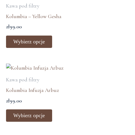
produkt
Kawa pod filtry
produktu
ma
Kolumbia – Yellow Gesha
wiele
zł
99.00
wariantów.
Opcje
Wybierz opcje
można
wybrać
na
Ten
stronie
produkt
Kawa pod filtry
produktu
ma
Kolumbia Infuzja Arbuz
wiele
zł
99.00
wariantów.
Opcje
Wybierz opcje
można
wybrać