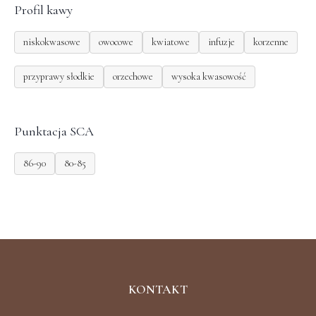
Profil kawy
niskokwasowe
owocowe
kwiatowe
infuzje
korzenne
przyprawy słodkie
orzechowe
wysoka kwasowość
Punktacja SCA
86-90
80-85
KONTAKT