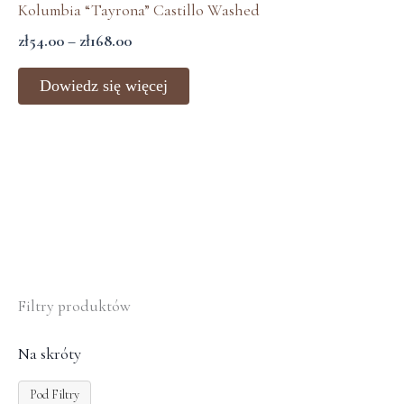
zł54.00
Kolumbia “Tayrona” Castillo Washed
do
zł
54.00
–
zł
168.00
zł168.00
Dowiedz się więcej
Filtry produktów
Na skróty
Pod Filtry