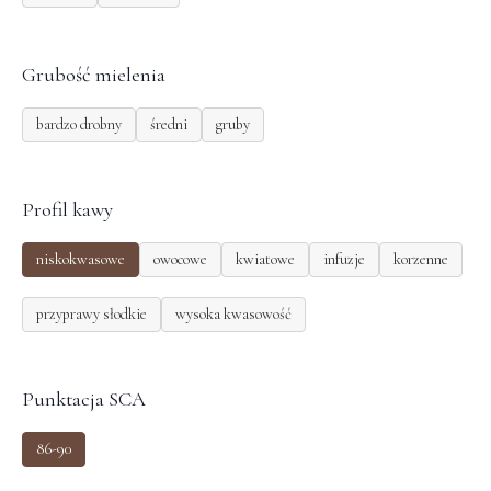
Grubość mielenia
bardzo drobny
średni
gruby
Profil kawy
niskokwasowe
owocowe
kwiatowe
infuzje
korzenne
przyprawy słodkie
wysoka kwasowość
Punktacja SCA
86-90