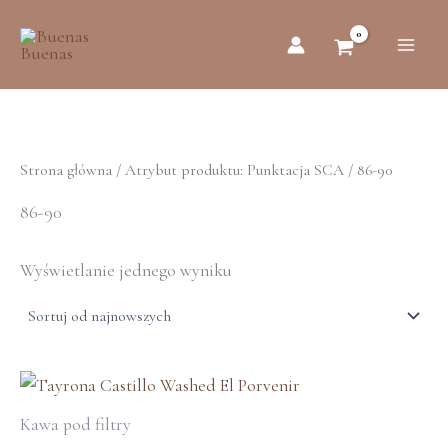
Przejdź
do
treści
Strona główna
/ Atrybut produktu: Punktacja SCA / 86-90
86-90
Wyświetlanie jednego wyniku
Zakres
cen:
Kawa pod filtry
od