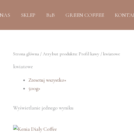
 NAS
SKLEP
B2B
GREEN COFFEE
KONTA
Strona główna
/ Atrybut produktu: Profil kawy / kwiatowe
kwiatowe
Zresetuj wszystko
×
500g
×
Wyświetlanie jednego wyniku
Zakres
Ten
cen: