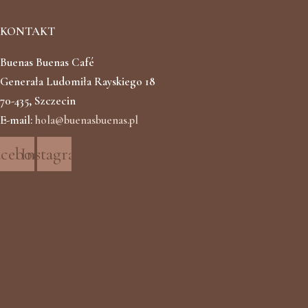
KONTAKT
Buenas Buenas Café
Generała Ludomiła Rayskiego 18
70-435, Szczecin
E-mail:
hola@buenasbuenas.pl
acebook
Instagram