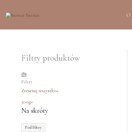
Przejdź
do
O
treści
Filtry produktów
Filtry
Zresetuj wszystko
×
500g
×
Na skróty
Pod Filtry