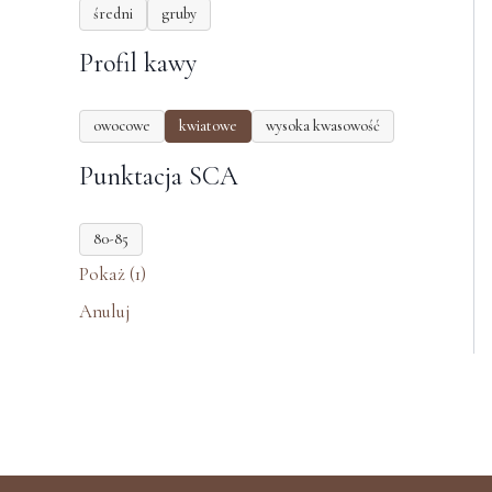
średni
gruby
Profil kawy
owocowe
kwiatowe
wysoka kwasowość
Punktacja SCA
80-85
Pokaż
(
1
)
Anuluj