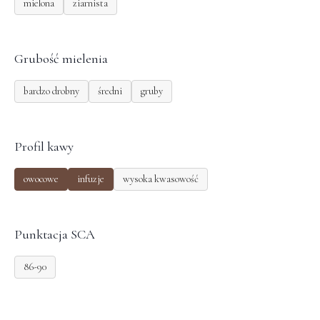
mielona
ziarnista
Grubość mielenia
bardzo drobny
średni
gruby
Profil kawy
owocowe
infuzje
wysoka kwasowość
Punktacja SCA
86-90