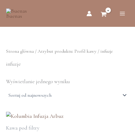
Przejdź
do
treści
Strona główna
/ Atrybut produktu: Profil kawy / infuzje
infuzje
Wyświetlanie jednego wyniku
Ten
produkt
Kawa pod filtry
ma