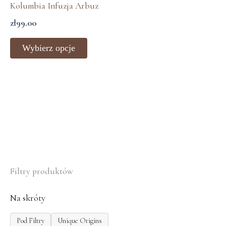
Kolumbia Infuzja Arbuz
wiele
zł
99.00
wariantów.
Opcje
Wybierz opcje
można
wybrać
na
stronie
produktu
Filtry produktów
Na skróty
Pod Filtry
Unique Origins