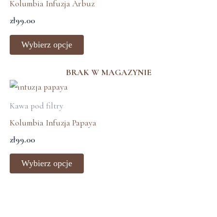
Kolumbia Infuzja Arbuz
wiele
zł
99.00
wariantów.
Opcje
Wybierz opcje
można
wybrać
BRAK W MAGAZYNIE
na
Ten
stronie
produkt
Kawa pod filtry
produktu
ma
Kolumbia Infuzja Papaya
wiele
zł
99.00
wariantów.
Opcje
Wybierz opcje
można
wybrać
na
stronie