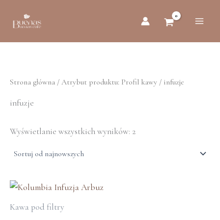
Posortowane
Przejdź
według
do
najnowszych
treści
Strona główna
/ Atrybut produktu: Profil kawy / infuzje
infuzje
Wyświetlanie wszystkich wyników: 2
Ten
produkt
Kawa pod filtry
ma