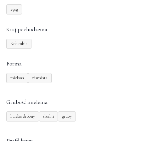
250g
Kraj pochodzenia
Kolumbia
Forma
mielona
ziarnista
Grubość mielenia
bardzo drobny
średni
gruby
Profil kawy