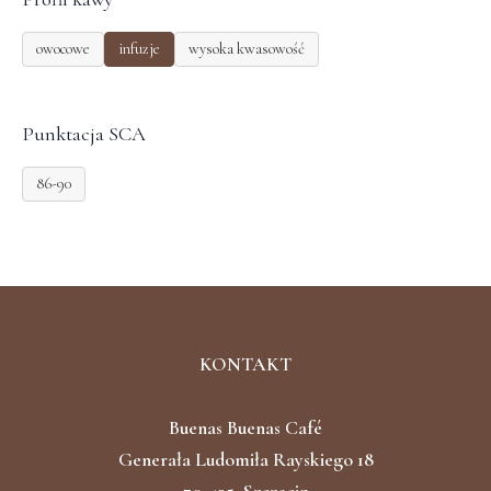
owocowe
infuzje
wysoka kwasowość
Punktacja SCA
86-90
KONTAKT
Buenas Buenas Café
Generała Ludomiła Rayskiego 18