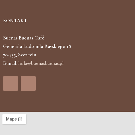
KONTAKT
Buenas Buenas Café
Generała Ludomiła Rayskiego 18
70-435, Szczecin
E-mail:
hola@buenasbuenas.pl
F
I
a
n
c
s
e
t