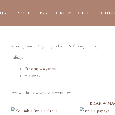
Posortowane
według
najnowszych
 NAS
SKLEP
B2B
GREEN COFFEE
KONTA
Strona główna
/ Atrybut produktu: Profil kawy / infuzje
infuzje
Zresetuj wszystko
×
mielona
×
Wyświetlanie wszystkich wyników: 2
BRAK W MA
Ten