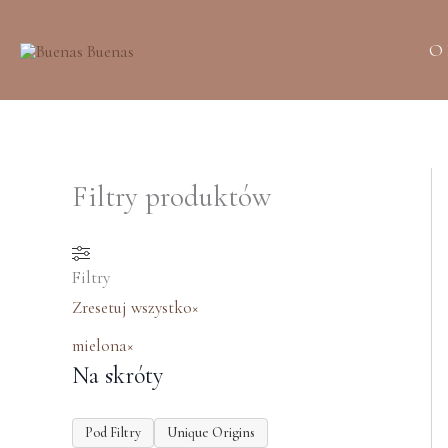
Przejdź
do
O
treści
Filtry produktów
Filtry
Zresetuj wszystko
×
mielona
×
Na skróty
Pod Filtry
Unique Origins