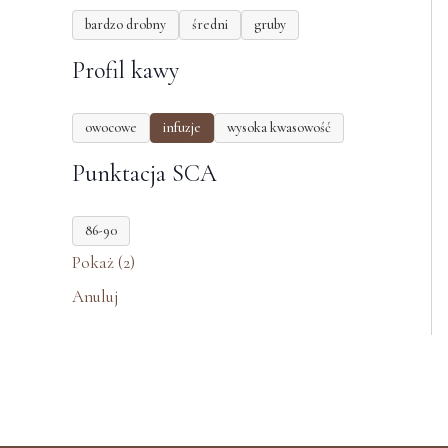
bardzo drobny
średni
gruby
Profil kawy
owocowe
infuzje
wysoka kwasowość
Punktacja SCA
86-90
Pokaż
(
2
)
Anuluj