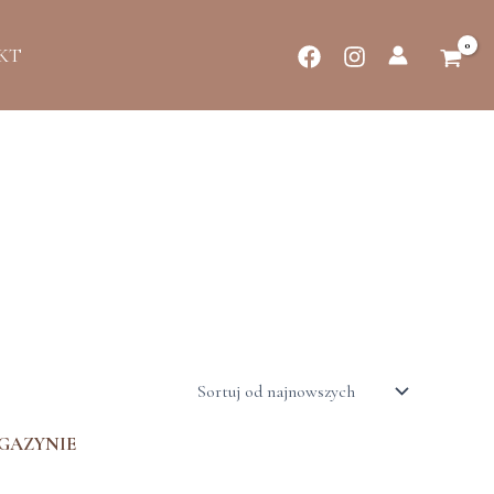
KT
GAZYNIE
Ten