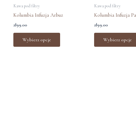
produkt
Kawa pod filtry
Kawa pod filtry
ma
Kolumbia Infuzja Arbuz
Kolumbia Infuzja P
wiele
zł
99.00
zł
99.00
wariantów.
Opcje
Wybierz opcje
Wybierz opcje
można
wybrać
na
stronie
produktu