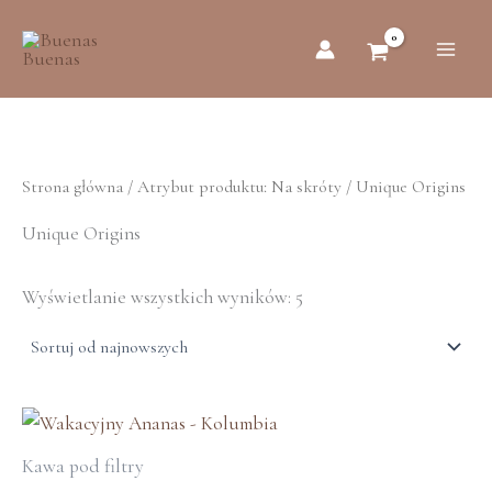
Posortowane
Przejdź
według
do
najnowszych
treści
Strona główna
/ Atrybut produktu: Na skróty / Unique Origins
Unique Origins
Wyświetlanie wszystkich wyników: 5
Ten
produkt
Kawa pod filtry
ma