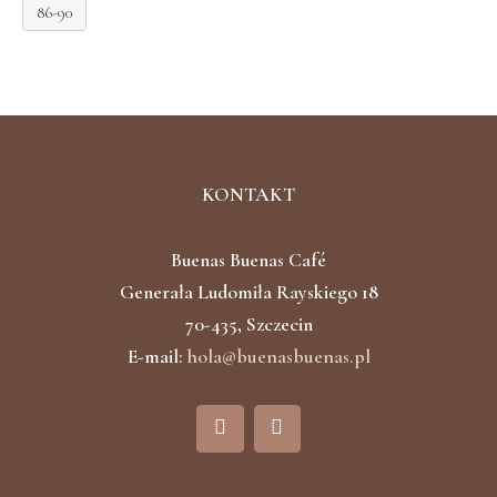
86-90
KONTAKT
Buenas Buenas Café
Generała Ludomiła Rayskiego 18
70-435, Szczecin
E-mail:
hola@buenasbuenas.pl
F
I
a
n
c
s
e
t