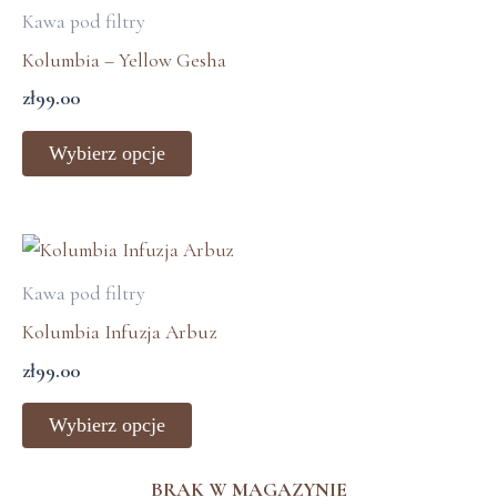
produkt
Kawa pod filtry
produktu
ma
Kolumbia – Yellow Gesha
wiele
zł
99.00
wariantów.
Opcje
Wybierz opcje
można
wybrać
na
Ten
stronie
produkt
Kawa pod filtry
produktu
ma
Kolumbia Infuzja Arbuz
wiele
zł
99.00
wariantów.
Opcje
Wybierz opcje
można
wybrać
BRAK W MAGAZYNIE