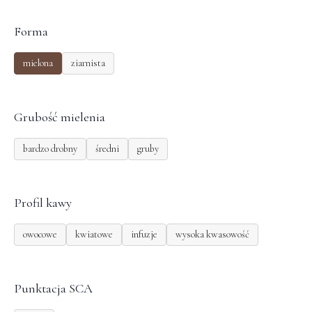
Forma
mielona
ziarnista
Grubość mielenia
bardzo drobny
średni
gruby
Profil kawy
owocowe
kwiatowe
infuzje
wysoka kwasowość
Punktacja SCA