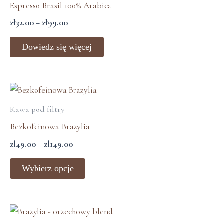
zł32.00
Espresso Brasil 100% Arabica
do
zł
32.00
–
zł
99.00
zł99.00
Dowiedz się więcej
Zakres
Ten
cen:
produkt
Kawa pod filtry
od
ma
zł49.00
Bezkofeinowa Brazylia
wiele
do
zł
49.00
–
zł
149.00
zł149.00
wariantów.
Opcje
Wybierz opcje
można
wybrać
na
Zakres
Ten
stronie
cen: