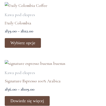
na
Zakres
Ten
stronie
cen:
produkt
Kawa pod ekspres
od
produktu
ma
zł39.00
Daily Colombia
wiele
do
zł
39.00
–
zł
112.00
zł112.00
wariantów.
Opcje
Wybierz opcje
można
wybrać
na
Zakres
stronie
cen:
Kawa pod ekspres
od
produktu
zł36.00
Signature Espresso 100% Arabica
do
zł
36.00
–
zł
109.00
zł109.00
Dowiedz się więcej