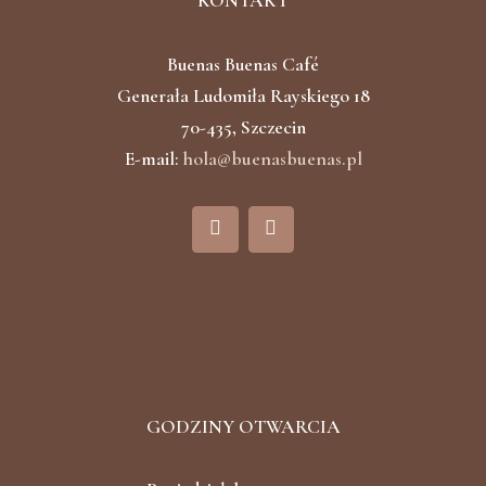
KONTAKT
Buenas Buenas Café
Generała Ludomiła Rayskiego 18
70-435, Szczecin
E-mail:
hola@buenasbuenas.pl
F
I
a
n
c
s
e
t
b
a
o
g
o
r
k
a
m
GODZINY OTWARCIA