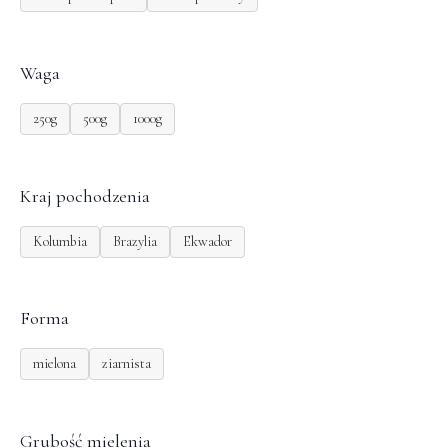
Waga
250g
500g
1000g
Kraj pochodzenia
Kolumbia
Brazylia
Ekwador
Forma
mielona
ziarnista
Grubość mielenia