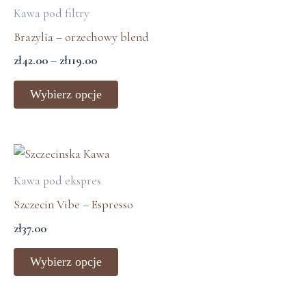
produkt
Kawa pod filtry
od
produktu
ma
zł42.00
Brazylia – orzechowy blend
wiele
do
zł
42.00
–
zł
119.00
zł119.00
wariantów.
Opcje
Wybierz opcje
można
wybrać
na
Ten
stronie
produkt
Kawa pod ekspres
produktu
ma
Szczecin Vibe – Espresso
wiele
zł
37.00
wariantów.
Opcje
Wybierz opcje
można
wybrać