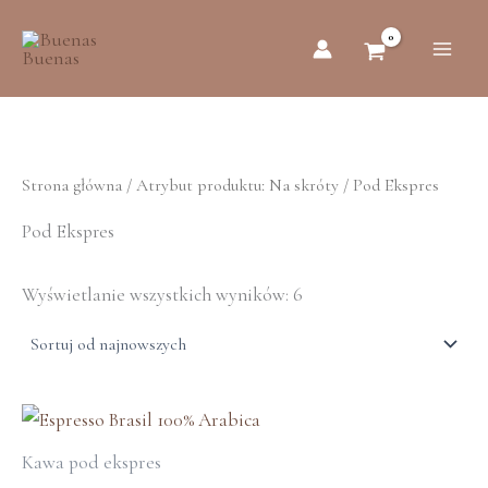
Posortowane
Przejdź
według
do
najnowszych
treści
Strona główna
/ Atrybut produktu: Na skróty / Pod Ekspres
Pod Ekspres
Wyświetlanie wszystkich wyników: 6
Zakres
cen:
Kawa pod ekspres
od