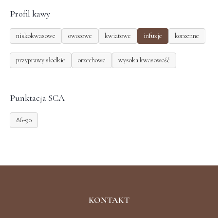
Profil kawy
niskokwasowe
owocowe
kwiatowe
infuzje
korzenne
przyprawy słodkie
orzechowe
wysoka kwasowość
Punktacja SCA
86-90
KONTAKT