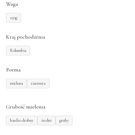
Waga
250g
Kraj pochodzenia
Kolumbia
Forma
mielona
ziarnista
Grubość mielenia
bardzo drobny
średni
gruby