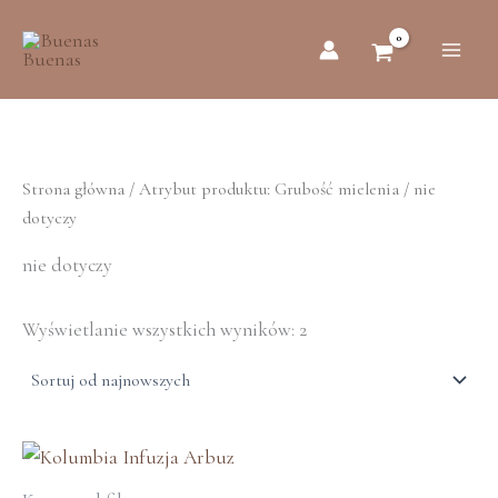
Posortowane
Przejdź
według
do
najnowszych
treści
Strona główna
/ Atrybut produktu: Grubość mielenia / nie
dotyczy
nie dotyczy
Wyświetlanie wszystkich wyników: 2
Ten
produkt