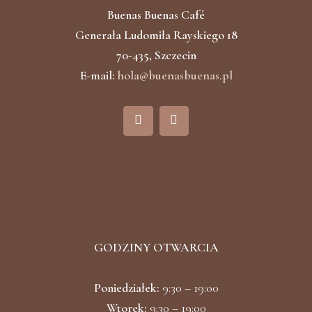
Buenas Buenas Café
Generała Ludomiła Rayskiego 18
70-435, Szczecin
E-mail:
hola@buenasbuenas.pl
F
I
a
n
c
s
e
t
b
a
o
g
o
r
k
a
m
GODZINY OTWARCIA
Poniedziałek:
9:30 – 19:00
Wtorek:
9:30 – 19:00