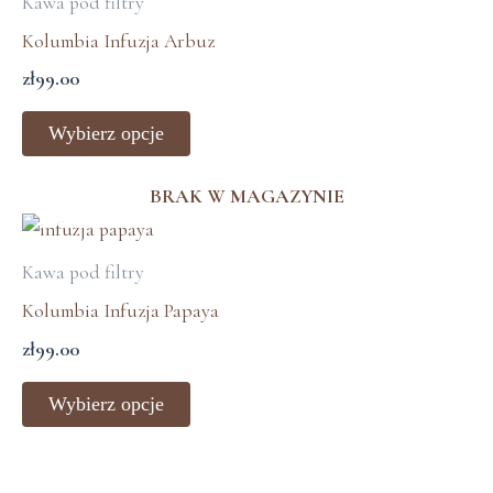
Kawa pod filtry
ma
Kolumbia Infuzja Arbuz
wiele
zł
99.00
wariantów.
Opcje
Wybierz opcje
można
wybrać
BRAK W MAGAZYNIE
na
Ten
stronie
produkt
Kawa pod filtry
produktu
ma
Kolumbia Infuzja Papaya
wiele
zł
99.00
wariantów.
Opcje
Wybierz opcje
można
wybrać
na