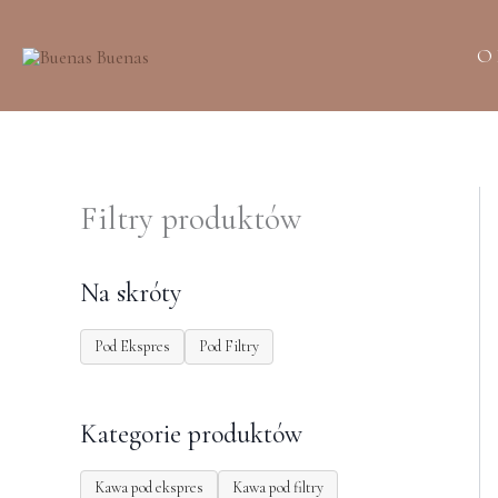
Przejdź
do
O
treści
Filtry produktów
Na skróty
Pod Ekspres
Pod Filtry
Kategorie produktów
Kawa pod ekspres
Kawa pod filtry