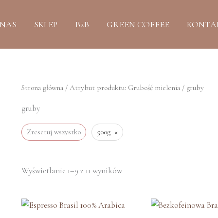
Posortowane
według
najnowszych
 NAS
SKLEP
B2B
GREEN COFFEE
KONTA
Strona główna
/ Atrybut produktu: Grubość mielenia / gruby
gruby
×
Zresetuj wszystko
500g
Wyświetlanie 1–9 z 11 wyników
Zakres
Zakr
cen:
cen: