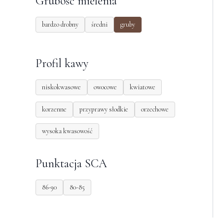
Grubość mielenia
bardzo drobny
średni
gruby
Profil kawy
niskokwasowe
owocowe
kwiatowe
korzenne
przyprawy słodkie
orzechowe
wysoka kwasowość
Punktacja SCA
86-90
80-85