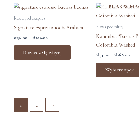
stronie
Zakres
Zakr
BRAK W MA
cen:
cen:
produktu
od
od
Kawa pod ekspres
zł36.00
zł54.
Kawa pod filtry
Signature Espresso 100% Arabica
do
do
zł109.00
zł16
Kolumbia “Buenas B
zł
36.00
–
zł
109.00
Colombia Washed
Dowiedz się więcej
zł
54.00
–
zł
168.00
Wybierz opcje
1
2
→