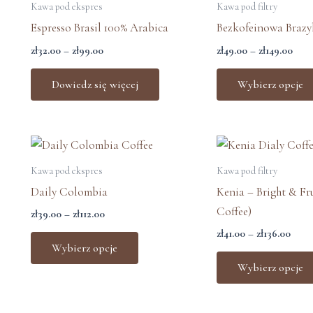
od
od
Kawa pod ekspres
Kawa pod filtry
zł32.00
zł49
Espresso Brasil 100% Arabica
Bezkofeinowa Brazy
do
do
zł99.00
zł14
zł
32.00
–
zł
99.00
zł
49.00
–
zł
149.00
Dowiedz się więcej
Wybierz opcje
Zakres
Zakr
Ten
cen:
cen:
produkt
od
od
Kawa pod ekspres
Kawa pod filtry
zł39.00
zł41.
ma
Daily Colombia
Kenia – Bright & Fru
do
do
wiele
zł112.00
zł136
Coffee)
zł
39.00
–
zł
112.00
wariantów.
zł
41.00
–
zł
136.00
Opcje
Wybierz opcje
można
Wybierz opcje
wybrać
na