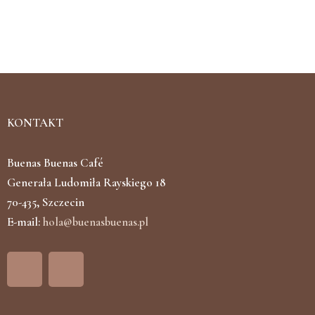
KONTAKT
Buenas Buenas Café
Generała Ludomiła Rayskiego 18
70-435, Szczecin
E-mail:
hola@buenasbuenas.pl
F
I
a
n