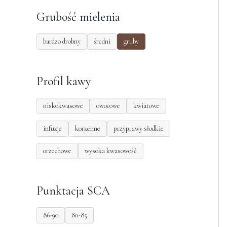
Grubość mielenia
bardzo drobny
średni
gruby
Profil kawy
niskokwasowe
owocowe
kwiatowe
infuzje
korzenne
przyprawy słodkie
orzechowe
wysoka kwasowość
Punktacja SCA
86-90
80-85