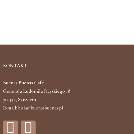
KONTAKT
Buenas Buenas Café
Generała Ludomiła Rayskiego 18
70-435, Szczecin
E-mail:
hola@buenasbuenas.pl
F
I