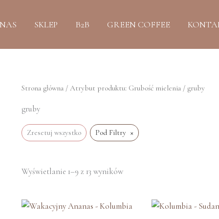
Posortowane
według
najnowszych
 NAS
SKLEP
B2B
GREEN COFFEE
KONTA
Strona główna
/ Atrybut produktu: Grubość mielenia / gruby
gruby
×
Zresetuj wszystko
Pod Filtry
Wyświetlanie 1–9 z 13 wyników
Ten