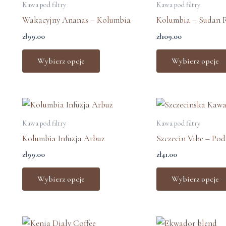
produkt
Kawa pod filtry
Kawa pod filtry
ma
Wakacyjny Ananas – Kolumbia
Kolumbia – Sudan 
wiele
zł
99.00
zł
109.00
wariantów.
Opcje
Wybierz opcje
Wybierz opcje
można
wybrać
na
Ten
stronie
produkt
Kawa pod filtry
Kawa pod filtry
produktu
ma
Kolumbia Infuzja Arbuz
Szczecin Vibe – Pod 
wiele
zł
99.00
zł
41.00
wariantów.
Opcje
Wybierz opcje
Wybierz opcje
można
wybrać
na
Zakres
Zakr
Ten