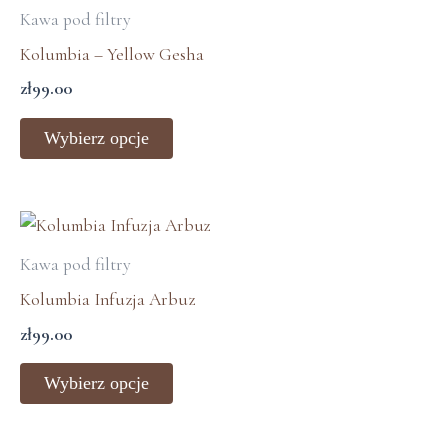
produkt
Kawa pod filtry
produktu
ma
Kolumbia – Yellow Gesha
wiele
zł
99.00
wariantów.
Opcje
Wybierz opcje
można
wybrać
na
Ten
stronie
produkt
Kawa pod filtry
produktu
ma
Kolumbia Infuzja Arbuz
wiele
zł
99.00
wariantów.
Opcje
Wybierz opcje
można
wybrać