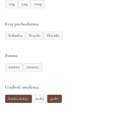
250g
500g
1000g
Kraj pochodzenia
Kolumbia
Brazylia
Ekwador
Forma
mielona
ziarnista
Grubość mielenia
bardzo drobny
średni
gruby