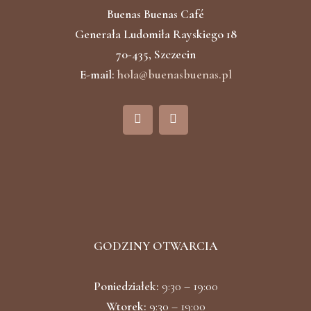
Buenas Buenas Café
Generała Ludomiła Rayskiego 18
70-435, Szczecin
E-mail:
hola@buenasbuenas.pl
F
I
a
n
c
s
e
t
b
a
o
g
o
r
k
a
m
GODZINY OTWARCIA
Poniedziałek:
9:30 – 19:00
Wtorek:
9:30 – 19:00