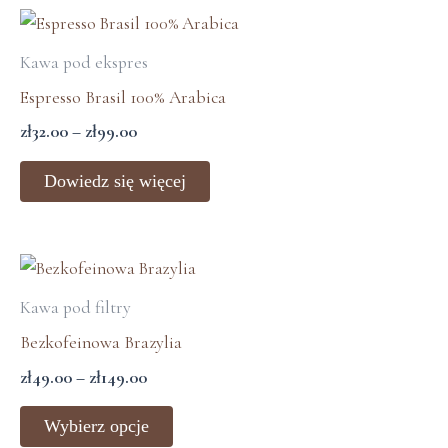
na
Zakres
stronie
cen:
Kawa pod ekspres
od
produktu
zł32.00
Espresso Brasil 100% Arabica
do
zł
32.00
–
zł
99.00
zł99.00
Dowiedz się więcej
Zakres
Ten
cen:
produkt
Kawa pod filtry
od
ma
zł49.00
Bezkofeinowa Brazylia
wiele
do
zł
49.00
–
zł
149.00
zł149.00
wariantów.
Opcje
Wybierz opcje
można