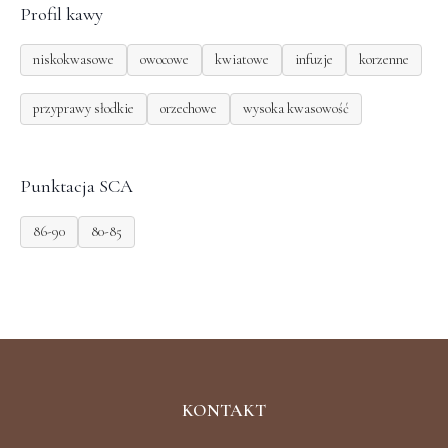
Profil kawy
niskokwasowe
owocowe
kwiatowe
infuzje
korzenne
przyprawy słodkie
orzechowe
wysoka kwasowość
Punktacja SCA
86-90
80-85
KONTAKT