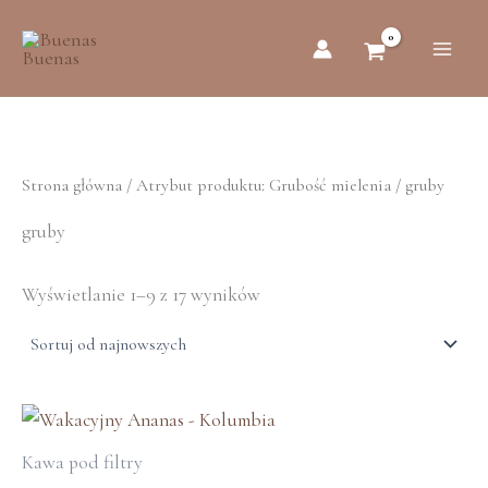
Posortowane
Przejdź
według
do
najnowszych
treści
Strona główna
/ Atrybut produktu: Grubość mielenia / gruby
gruby
Wyświetlanie 1–9 z 17 wyników
Ten
produkt
Kawa pod filtry
ma