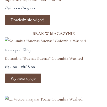
do
zł
36.00
–
zł
109.00
zł109.00
Dowiedz się więcej
BRAK W MAGAZYNIE
Zakres
Ten
cen:
produkt
Kawa pod filtry
od
ma
zł54.00
Kolumbia “Buenas Buenas” Colombia Washed
wiele
do
zł
54.00
–
zł
168.00
zł168.00
wariantów.
Opcje
Wybierz opcje
można
wybrać
na
Zakres
stronie
cen: