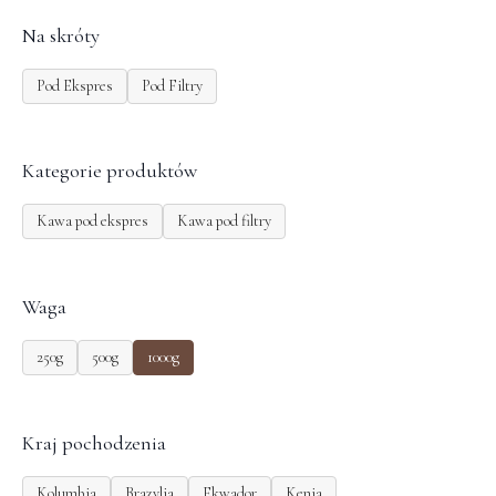
Na skróty
Pod Ekspres
Pod Filtry
Kategorie produktów
Kawa pod ekspres
Kawa pod filtry
Waga
250g
500g
1000g
Kraj pochodzenia
Kolumbia
Brazylia
Ekwador
Kenia