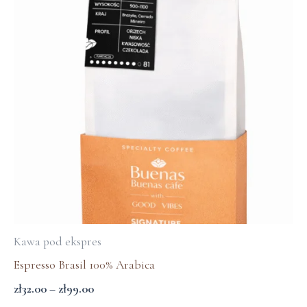
do
zł99.00
Kawa pod ekspres
Espresso Brasil 100% Arabica
zł
32.00
–
zł
99.00