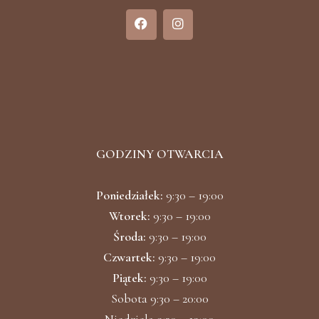
F
I
a
n
c
s
e
t
b
a
o
g
o
r
k
a
m
GODZINY OTWARCIA
Poniedziałek:
9:30 – 19:00
Wtorek:
9:30 – 19:00
Środa:
9:30 – 19:00
Czwartek:
9:30 – 19:00
Piątek:
9:30 – 19:00
Sobota 9:30 – 20:00