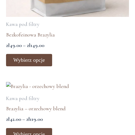
Kawa pod filtry
Bezkofeinowa Brazylia
zł
49.00
–
zł
149.00
Wybierz opcje
Zakres
Ten
cen:
produkt
Kawa pod filtry
od
ma
zł42.00
Brazylia – orzechowy blend
wiele
do
zł
42.00
–
zł
119.00
zł119.00
wariantów.
Opcje
Wybierz opcje