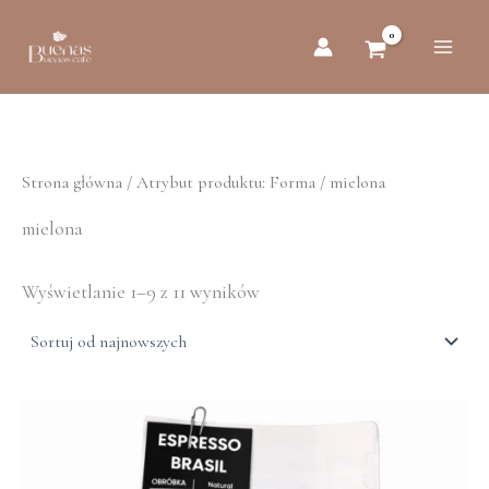
Posortowane
Przejdź
według
do
najnowszych
treści
Strona główna
/ Atrybut produktu: Forma / mielona
mielona
Wyświetlanie 1–9 z 11 wyników
Zakres
cen:
od
zł32.00