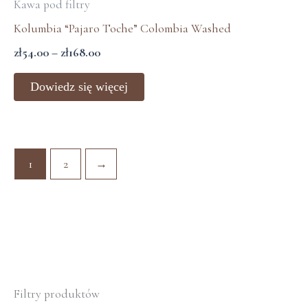
Kawa pod filtry
od
produktu
zł54.00
Kolumbia “Pajaro Toche” Colombia Washed
do
zł
54.00
–
zł
168.00
zł168.00
Dowiedz się więcej
1
2
→
Filtry produktów