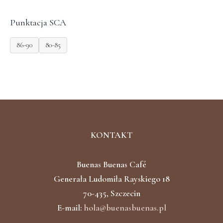
Punktacja SCA
86-90
80-85
KONTAKT
Buenas Buenas Café
Generała Ludomiła Rayskiego 18
70-435, Szczecin
E-mail:
hola@buenasbuenas.pl