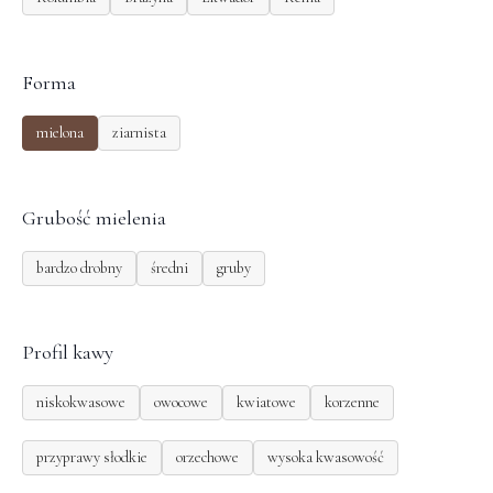
Forma
mielona
ziarnista
Grubość mielenia
bardzo drobny
średni
gruby
Profil kawy
niskokwasowe
owocowe
kwiatowe
korzenne
przyprawy słodkie
orzechowe
wysoka kwasowość