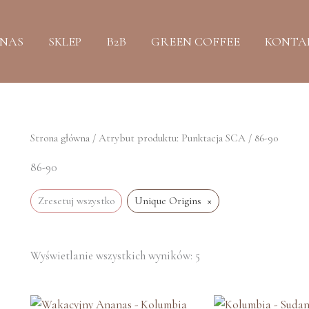
Posortowane
według
najnowszych
 NAS
SKLEP
B2B
GREEN COFFEE
KONTA
Strona główna
/ Atrybut produktu: Punktacja SCA / 86-90
86-90
×
Zresetuj wszystko
Unique Origins
Wyświetlanie wszystkich wyników: 5
Ten