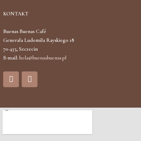
KONTAKT
Buenas Buenas Café
Generała Ludomiła Rayskiego 18
70-435, Szczecin
E-mail:
hola@buenasbuenas.pl
F
I
a
n
c
s
e
t
b
a
o
g
o
r
k
a
m