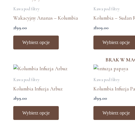
produkt
Kawa pod filtry
Kawa pod filtry
ma
Wakacyjny Ananas – Kolumbia
Kolumbia – Sudan 
wiele
zł
99.00
zł
109.00
wariantów.
Opcje
Wybierz opcje
Wybierz opcje
można
wybrać
BRAK W MA
na
Ten
stronie
produkt
Kawa pod filtry
Kawa pod filtry
produktu
ma
Kolumbia Infuzja Arbuz
Kolumbia Infuzja P
wiele
zł
99.00
zł
99.00
wariantów.
Opcje
Wybierz opcje
Wybierz opcje
można
wybrać