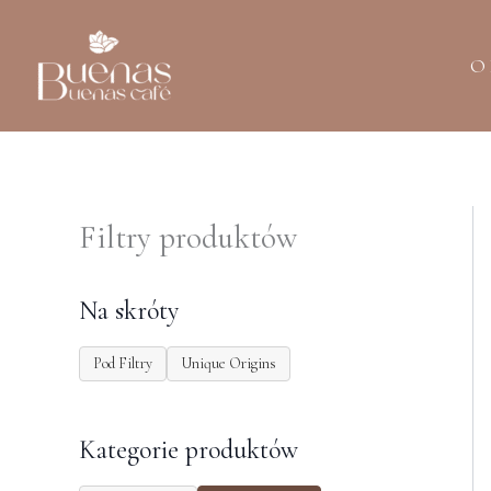
Przejdź
do
O
treści
Filtry produktów
Na skróty
Pod Filtry
Unique Origins
Kategorie produktów