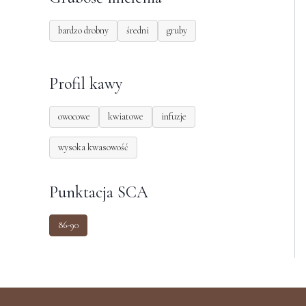
bardzo drobny
średni
gruby
Profil kawy
owocowe
kwiatowe
infuzje
wysoka kwasowość
Punktacja SCA
86-90