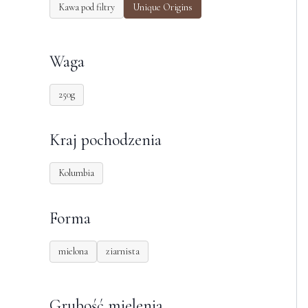
Kawa pod filtry
Unique Origins
Waga
250g
Kraj pochodzenia
Kolumbia
Forma
mielona
ziarnista
Grubość mielenia