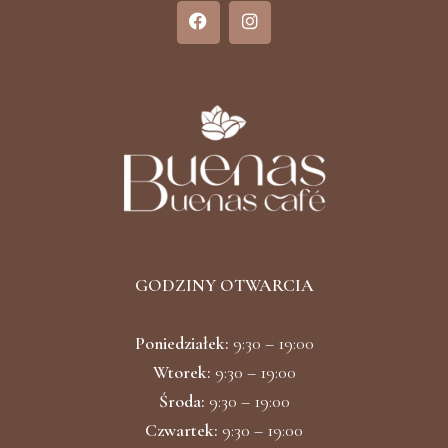
F
I
a
n
c
s
e
t
b
a
o
g
o
r
k
a
m
GODZINY OTWARCIA
Poniedziałek:
9:30 – 19:00
Wtorek:
9:30 – 19:00
Środa:
9:30 – 19:00
Czwartek:
9:30 – 19:00