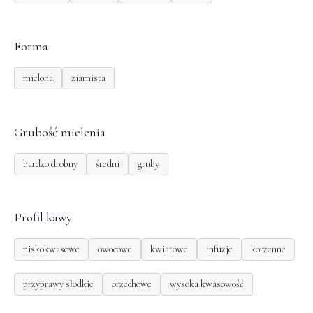
Forma
mielona
ziarnista
Grubość mielenia
bardzo drobny
średni
gruby
Profil kawy
niskokwasowe
owocowe
kwiatowe
infuzje
korzenne
przyprawy słodkie
orzechowe
wysoka kwasowość