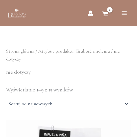
Posortowane
Przejdź
według
do
najnowszych
treści
Strona główna
/ Atrybut produktu: Grubość mielenia / nie
dotyczy
nie dotyczy
Wyświetlanie 1–9 z 15 wyników
Ten
produkt