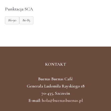
Punktacja SCA
86-90
80-85
KONTAKT
Buenas Buenas Café
Generała Ludomiła Rayskiego 18
70-435, Szczecin
E-mail:
hola@buenasbuenas.pl