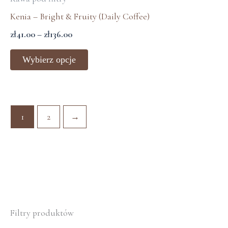
Kenia – Bright & Fruity (Daily Coffee)
zł
41.00
–
zł
136.00
Wybierz opcje
1
2
→
Filtry produktów