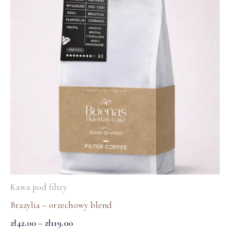
ma
zł42.00
wiele
do
zł119.00
wariantów.
Opcje
można
wybrać
na
stronie
produktu
Kawa pod filtry
Brazylia – orzechowy blend
zł
42.00
–
zł
119.00