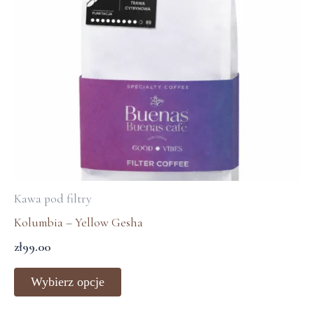
Opcje
można
wybrać
na
stronie
produktu
Kawa pod filtry
Kolumbia – Yellow Gesha
zł
99.00
Wybierz opcje