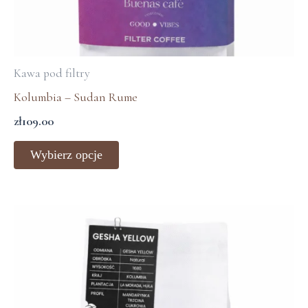
Kawa pod filtry
Kolumbia – Sudan Rume
zł
109.00
Wybierz opcje
Ten
produkt
ma
wiele
wariantów.